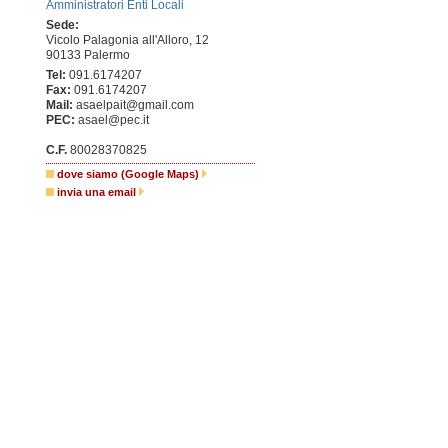
Amministratori Enti Locali
Sede:
Vicolo Palagonia all'Alloro, 12
90133 Palermo
Tel:
091.6174207
Fax:
091.6174207
Mail:
asaelpait@gmail.com
PEC:
asael@pec.it
C.F.
80028370825
dove siamo (Google Maps)
invia una email