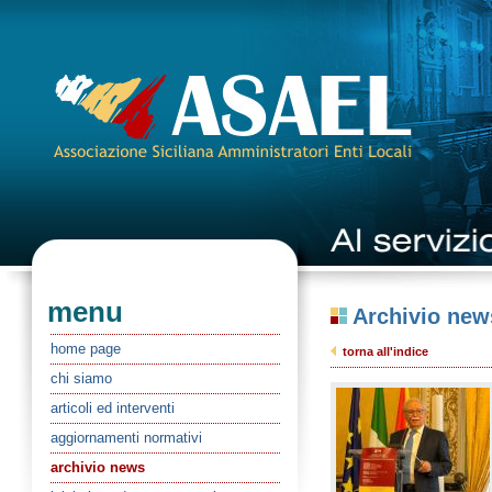
menu
Archivio new
home page
torna all'indice
chi siamo
articoli ed interventi
aggiornamenti normativi
archivio news